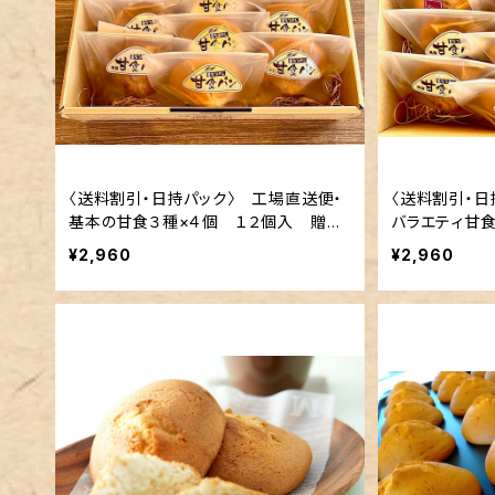
〈送料割引・日持パック〉 工場直送便・
〈送料割引・日
基本の甘食３種×４個 １２個入 贈答
バラエティ甘
用オリジナルBOX
贈答用オリジナ
¥2,960
¥2,960