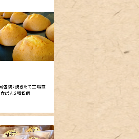
易包装〉焼きたて工場直
食ぱん3種15個