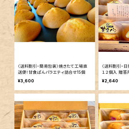
〈送料割引・簡易包装〉焼きたて工場直
〈送料割引・
送便！甘食ぱんバラエティ詰合せ15個
１２個
¥3,600
¥2,640