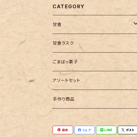
CATEGORY
甘食
エールセット
甘食ラスク
同種類
ごまばっ菓子
バラエティセット
アソートセット
手作り商品
保存
シェア
LINE
ポスト