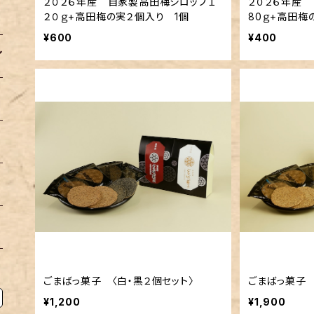
２０２６年産 自家製高田梅シロップ１
２０２６年産
２０ｇ+高田梅の実２個入り 1個
80ｇ+高田梅
¥600
¥400
ごまばっ菓子 〈白・黒２個セット〉
ごまばっ菓子 
¥1,200
¥1,900