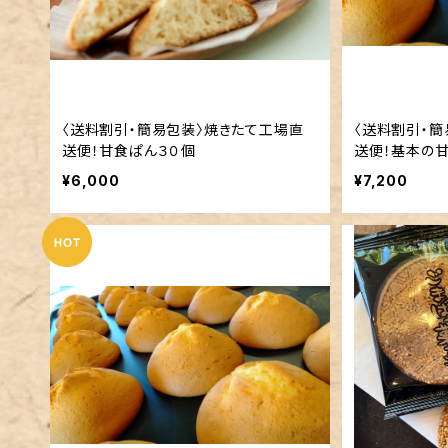
〈送料割引・簡易包装〉焼きたて工場直
〈送料割引・簡
送便！甘食ぱん３０個
送便！基本の甘
¥6,000
¥7,200