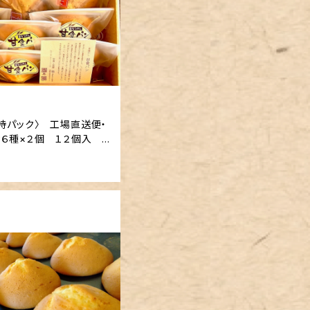
持パック〉 工場直送便・
食６種×２個 １２個入
ルBOX