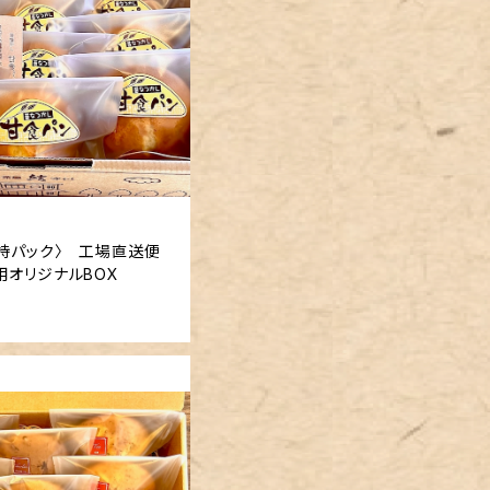
日持パック〉 工場直送便
入 贈答用オリジナルBOX