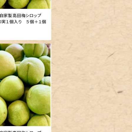
 自家製高田梅シロップ
の実１個入り ５個＋１個