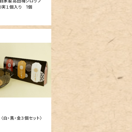
 自家製高田梅シロップ
の実１個入り 1個
〈白・黒・金３個セット〉