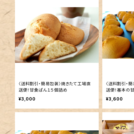
〈送料割引・簡易包装〉焼きたて工場直
〈送料割引・簡
送便！甘食ぱん１５個詰め
送便！基本の甘
¥3,000
¥3,600