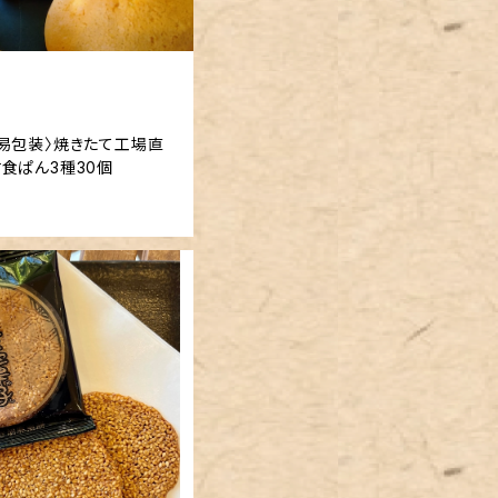
易包装〉焼きたて工場直
食ぱん3種30個