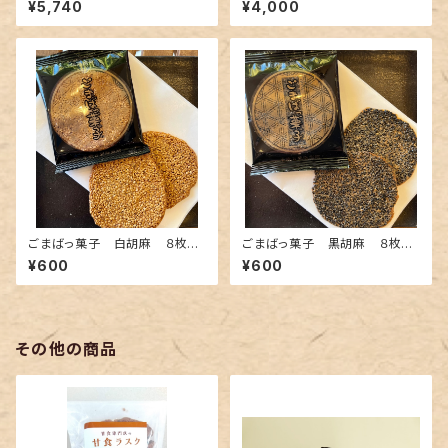
¥5,740
¥4,000
ごまばっ菓子 白胡麻 ８枚入
ごまばっ菓子 黒胡麻 ８枚入
箱(２枚×４袋）
箱(２枚×４袋）
¥600
¥600
その他の商品