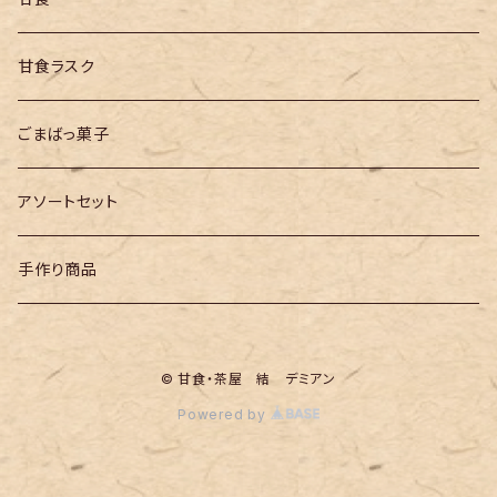
エールセット
甘食ラスク
同種類
ごまばっ菓子
バラエティセット
アソートセット
手作り商品
© 甘食・茶屋 結 デミアン
Powered by