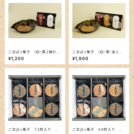
ごまばっ菓子 〈白・黒２個セッ
ごまばっ菓子 〈白・黒・金３個
ト〉
セット〉
¥1,200
¥1,900
ごまばっ菓子 ７２枚入り 贈
ごまばっ菓子 ４８枚入り 贈
答用（包装・のし・専用袋付き）
答用（包装・のし・専用袋付き）