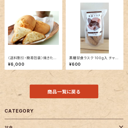
〈送料割引・簡易包装〉焼きたて
黒糖甘食ラスク 100g入 チャッ
工場直送便！甘食ぱん３０個
ク袋
¥6,000
¥600
商品一覧に戻る
CATEGORY
甘食