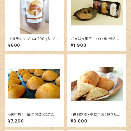
甘食ラスク チョコ 100g入 チャ
ごまばっ菓子 〈白・黒・金３個
ック袋
セット〉
¥600
¥1,900
〈送料割引・簡易包装〉焼きたて
〈送料割引・簡易包装〉焼きたて
工場直送便！基本の甘食ぱん3
工場直送便！甘食ぱん１５個詰
¥7,200
¥3,000
種30個
め