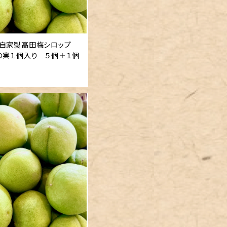
 自家製高田梅シロップ
の実１個入り ５個＋１個