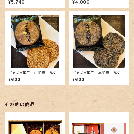
¥5,740
¥4,000
ごまばっ菓子 白胡麻 ８枚入
ごまばっ菓子 黒胡麻 ８枚入
箱(２枚×４袋）
箱(２枚×４袋）
¥600
¥600
その他の商品