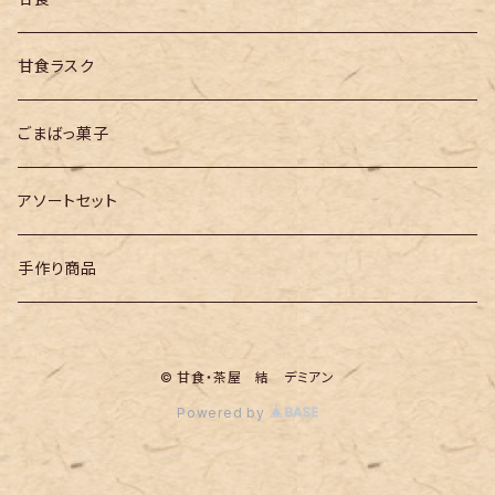
エールセット
甘食ラスク
同種類
ごまばっ菓子
バラエティセット
アソートセット
手作り商品
© 甘食・茶屋 結 デミアン
Powered by