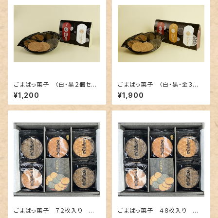
ごまばっ菓子 〈白・黒２個セッ
ごまばっ菓子 〈白・黒・金３個
ト〉
セット〉
¥1,200
¥1,900
ごまばっ菓子 ７２枚入り 贈
ごまばっ菓子 ４８枚入り 贈
答用（包装・のし・専用袋付き）
答用（包装・のし・専用袋付き）