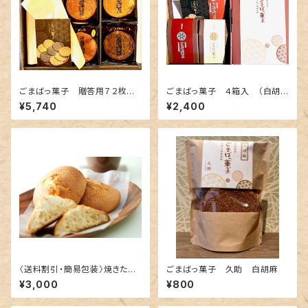
ごまばっ菓子 贈答用７２枚入
ごまばっ菓子 ４箱入 （白胡
（白胡麻２４枚・黒胡麻２４枚・金
麻２箱・黒胡麻２箱）
¥5,740
¥2,400
胡麻２４枚）
〈送料割引・簡易包装〉焼きたて
ごまばっ菓子 久助 白胡麻
工場直送便！甘食ぱん１５個詰
¥3,000
¥800
め