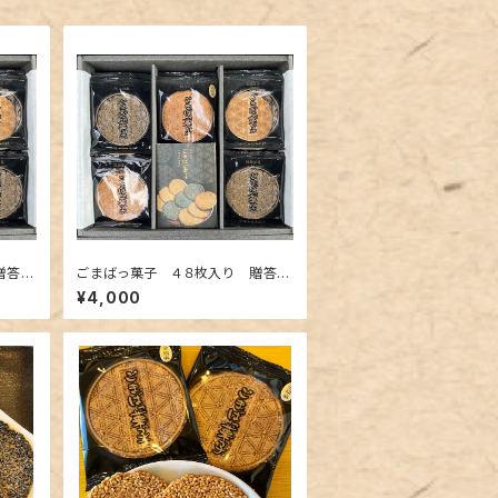
贈答用
ごまばっ菓子 ４８枚入り 贈答用
（包装・のし・専用袋付き）
¥4,000