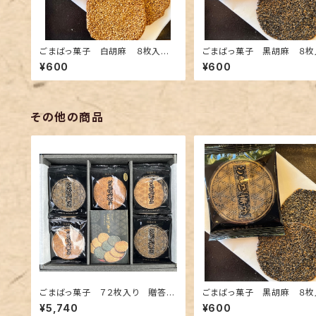
ごまばっ菓子 白胡麻 ８枚入箱
ごまばっ菓子 黒胡麻 ８枚
(２枚×４袋）
(２枚×４袋）
¥600
¥600
その他の商品
ごまばっ菓子 ７２枚入り 贈答用
ごまばっ菓子 黒胡麻 ８枚
（包装・のし・専用袋付き）
(２枚×４袋）
¥5,740
¥600