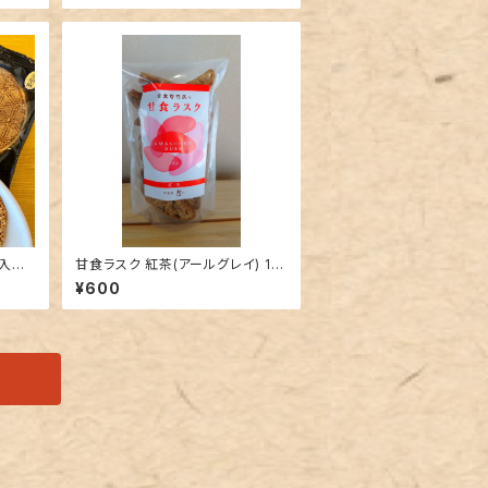
入箱
甘食ラスク 紅茶(アールグレイ) 10
0g入 チャック袋
¥600