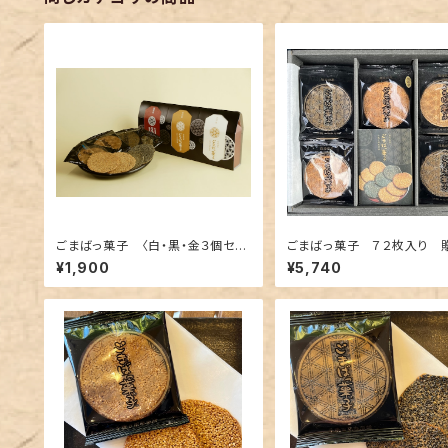
ごまばっ菓子 〈白・黒・金３個セッ
ごまばっ菓子 ７２枚入り 
ト〉
（包装・のし・専用袋付き）
¥1,900
¥5,740