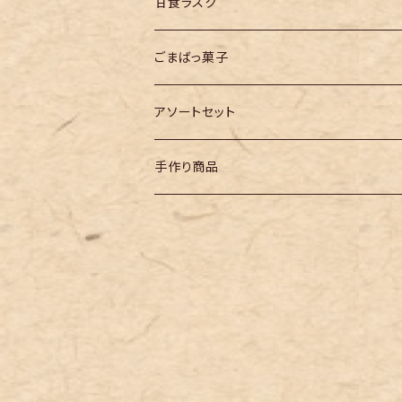
エールセット
甘食ラスク
同種類
ごまばっ菓子
バラエティセット
アソートセット
手作り商品