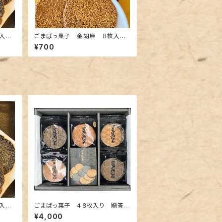
入箱
ごまばっ菓子 金胡麻 ８枚入箱
（２枚×４袋）
¥700
入箱
ごまばっ菓子 ４８枚入り 贈答用
（包装・のし・専用袋付き）
¥4,000