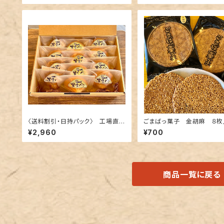
〈送料割引・日持パック〉 工場直送
ごまばっ菓子 金胡麻 ８枚
便・基本の甘食３種×４個 １２個
（２枚×４袋）
¥2,960
¥700
入 贈答用オリジナルBOX
商品一覧に戻る