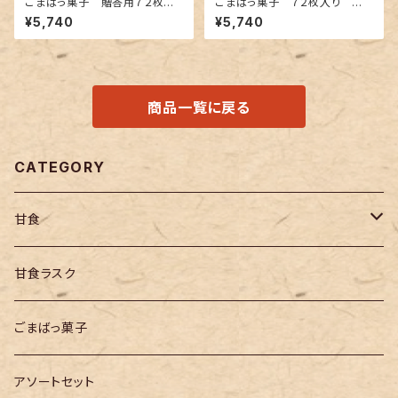
ごまばっ菓子 贈答用７２枚入
ごまばっ菓子 ７２枚入り 贈
（白胡麻２４枚・黒胡麻２４枚・金
答用（包装・のし・専用袋付き）
¥5,740
¥5,740
胡麻２４枚）
商品一覧に戻る
CATEGORY
甘食
エールセット
甘食ラスク
同種類
ごまばっ菓子
バラエティセット
アソートセット