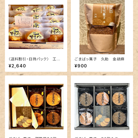
〈送料割引・日持パック〉 工場
ごまばっ菓子 久助 金胡麻
直送便 １２個入 贈答用オリジ
¥2,640
¥900
ナルBOX