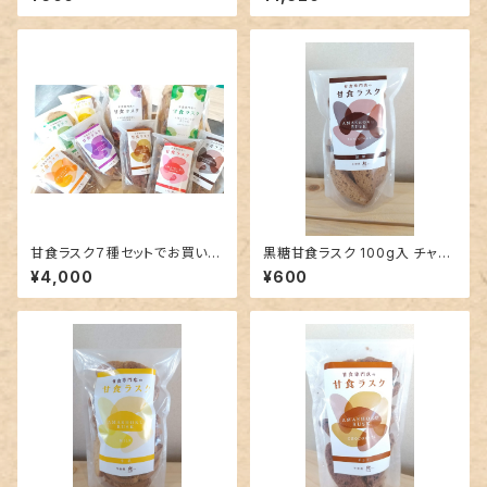
甘食ラスク７種セットでお買い
黒糖甘食ラスク 100g入 チャッ
得 さらに送料割引
ク袋
¥4,000
¥600