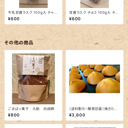
牛乳甘食ラスク 100g入 チャッ
甘食ラスク チョコ 100g入 チャ
ク袋
ック袋
¥600
¥600
その他の商品
ごまばっ菓子 久助 白胡麻
〈送料割引・簡易包装〉焼きたて
工場直送便！甘食ぱんバラエティ
¥800
¥3,600
詰合せ15個